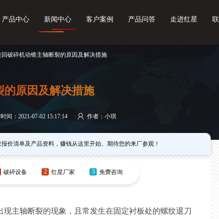
产品中心
新闻中心
客户案例
产品问答
走进红星
联
 旋回破碎机动锥主轴断裂的原因及解决措施
裂的原因及解决措施
间：2021-07-02 15:17:14
作者：小琪
取报价清单及产品资料，赚钱从这里开始、期待您的来厂参观！
2
3
破碎设备
红星厂家
免费咨询
出现主轴断裂的现象，且常发生在固定衬板处的螺纹退刀