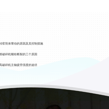
欧阳先生
转窑筒体窜动的原因及其控制措施
我想了解一下时产1000吨
左右碎石生产线设备
锥破碎机螺栓断裂的三个原因
2019-11-01 13:52:16
高破碎机主轴疲劳强度的途径
李先生
你们厂在哪里，想买一台
洗砂机
2019-06-10 05:42:18
张先生
需要一台移动式建筑垃圾