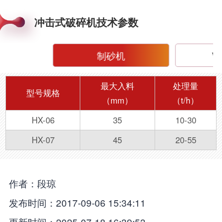
冲击式破碎机技术参数
制砂机
V
最大入料
处理量
型号规格
（mm）
（t/h）
HX-06
35
10-30
HX-07
45
20-55
作者：段琼
发布时间：2017-09-06 15:34:11
更新时间：2025-07-18 16:39:53