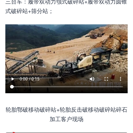
三台车：履带双动力颚式破碎站+履带双动力圆锥
式破碎站+筛分站；
轮胎鄂破移动破碎站+轮胎反击破移动破碎站碎石
加工客户现场