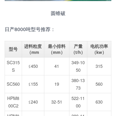
圆锥破
日产8000吨型号推荐：
进料粒度
最小排料
产量
电机功率
型号
（mm
（mm）
（t/h）
（kw）
SC315
349-10
≤450
41
315
S
50
380-13
SC560
≤155
19
560
73
HPM8
522-11
≤240
32-51
630
00C2
00
HPM8
380-11