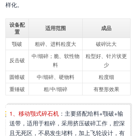
样化。
设备配
适用范围
成品
置
颚破
粗碎、进料粒度大
破碎比大
中/细碎；脆、软性物
粒型好、针片状更
反击破
料
少
圆锥破
中/细碎、硬物料
粒度细
重锤破
粗/中/细碎
有整形效果
1、移动颚式碎石机
：主要搭配给料+颚破+输
送带，适用于粗碎，采用挤压破碎工作，腔深
且无死区，不易发生堵料，加上飞轮设计，有