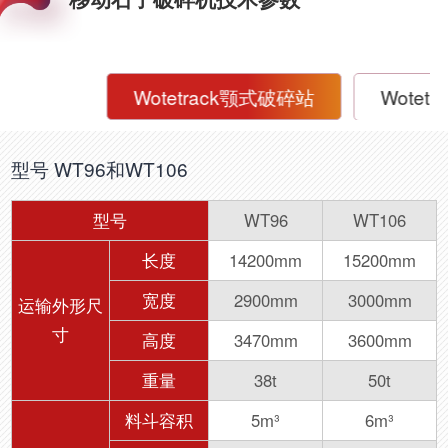
Wotetrack颚式破碎站
Wotet
型号 WT96和WT106
型号
WT96
WT106
长度
14200mm
15200mm
宽度
2900mm
3000mm
运输外形尺
寸
高度
3470mm
3600mm
重量
38t
50t
料斗容积
5m³
6m³