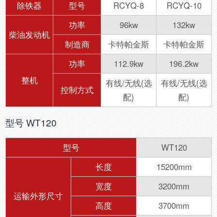
除铁器
型号
RCYQ-8
RCYQ-10
功率
96kw
132kw
柴油发动机
制造商
卡特帕金斯
卡特帕金斯
功率
112.9kw
196.2kw
整机
有线/无线(选
有线/无线(选
控制方式
配)
配)
型号 WT120
型号
WT120
长度
15200mm
宽度
3200mm
运输外形尺寸
高度
3700mm