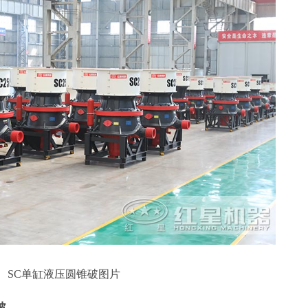
SC单缸液压圆锥破图片
破