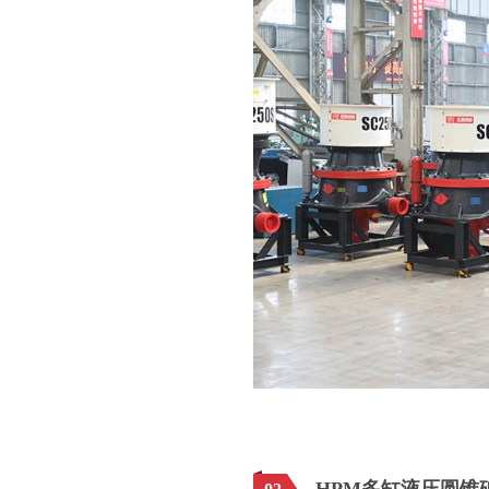
HPM多缸液压圆锥