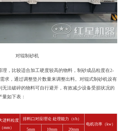
对辊制砂机
原理，比较适合加工硬度较高的物料，制砂成品粒度在2-
料需求，通过调整垫片数量来调整出料。对辊式制砂机设有
到无法破碎的物料可自行避开，有效减少设备受损状况的
产量如下表：
排料口对应理论 处理能力（t/h）
大进料粒度
电机功率（kw）
（mm）
5mm
10mm
20mm