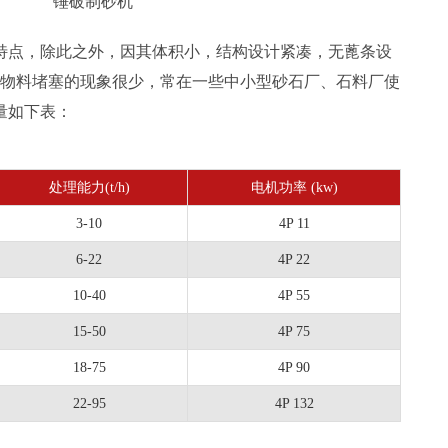
锤破制砂机
特点，除此之外，因其体积小，结构设计紧凑，无蓖条设
，物料堵塞的现象很少，常在一些中小型砂石厂、石料厂使
量如下表：
处理能力(t/h)
电机功率 (kw)
3-10
4P 11
6-22
4P 22
10-40
4P 55
15-50
4P 75
18-75
4P 90
22-95
4P 132