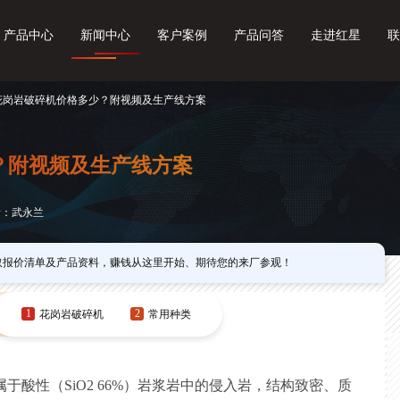
产品中心
新闻中心
客户案例
产品问答
走进红星
联
 花岗岩破碎机价格多少？附视频及生产线方案
？附视频及生产线方案
者：武永兰
取报价清单及产品资料，赚钱从这里开始、期待您的来厂参观！
1
2
花岗岩破碎机
常用种类
于酸性（SiO2 66%）岩浆岩中的侵入岩，结构致密、质