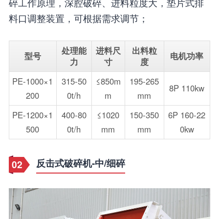
碎工作原理，深腔破碎、进料粒度大，垫片式排
料口调整装置，可根据需求调节；
处理能
进料尺
出料粒
型号
电机功率
力
寸
度
PE-1000×1
315-50
≤850m
195-265
8P 110kw
200
0t/h
m
mm
PE-1200×1
400-80
≤1020
150-350
6P 160-22
500
0t/h
mm
mm
0kw
反击式破碎机-中/细碎
02