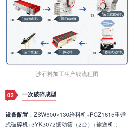
沙石料加工生产线流程图
一次破碎成型
02
：ZSW600×130给料机+PCZ1615重锤
设备配置
式破碎机+3YK3072振动筛（2台）+输送机；