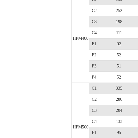
C2
252
C3
198
C4
111
HPM400
F1
92
F2
52
F3
51
F4
52
C1
335
C2
286
C3
204
C4
133
HPM500
F1
95