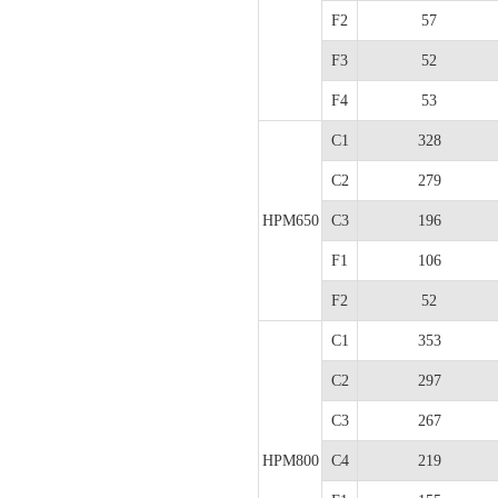
F2
57
F3
52
F4
53
C1
328
C2
279
HPM650
C3
196
F1
106
F2
52
C1
353
C2
297
C3
267
HPM800
C4
219