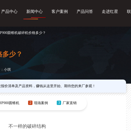
产品中心
新闻中心
客户案例
产品问答
走进红星
联
HP900圆锥机破碎机价格多少？
格多少？
者：小琪
取报价清单及产品资料，赚钱从这里开始、期待您的来厂参观！
2
3
HP900圆锥机
现场案例
厂家直销
不一样的破碎结构