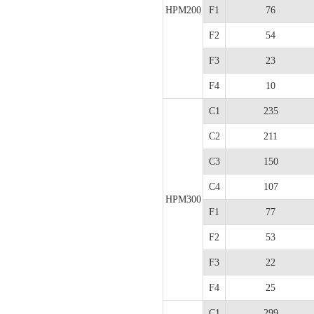
HPM200
F1
76
F2
54
F3
23
F4
10
C1
235
C2
211
C3
150
C4
107
HPM300
F1
77
F2
53
F3
22
F4
25
C1
299