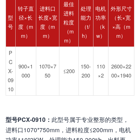
最佳
转子直
进料口
处理
电机
外形尺寸
进料
型
径×长
长度×宽
能力
功率
（长×宽
粒度
号
度（m
度（m
（t/
（k
×高（m
（m
m）
m）
h）
w）
m）
m）
P
C
900×1
1070×7
150-
110
2600×22
X-
≤200
000
50
200
×2
00×1940
09
10
此型号属于专业整形的类型，
型号PCX-0910：
进料口1070*750mm，进料粒度≤200mm，电机
功率110*2KW，处理能力150-200t/h，出料更