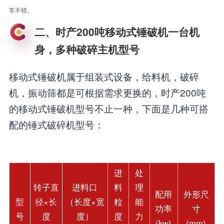
常不错。
二、时产200吨移动式锤破机一台机
身，多种破碎主机型号
移动式锤破机属于组装式设备，给料机，破碎
机，振动筛都是可根据需求更换的，时产200吨
的移动式锤破机型号不止一种，下面是几种可搭
配的锤式破碎机型号：
进
处
转子直
进料口
料
理
配用
外形尺
型
径×长
（长度×宽
粒
能
功率
寸
号
度
度）
度
力
(kw)
(mm)