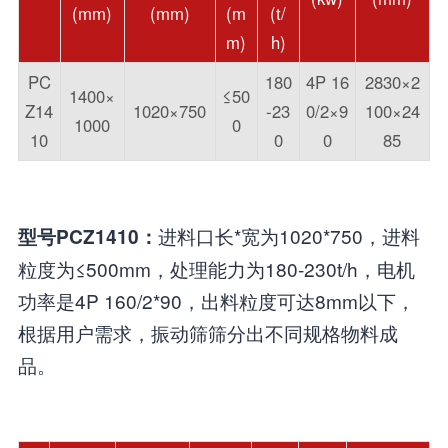
(mm)
(mm)
(m
(t/
m)
h)
PC
180
4P 16
2830×2
1400×
≤50
Z14
1020×750
-23
0/2×9
100×24
1000
0
10
0
0
85
进料口长*宽为1020*750，进料
型号PCZ1410：
粒度为≤500mm，处理能力为180-230t/h，电机
功率是4P 160/2*90，出料粒度可达8mm以下，
根据用户需求，振动筛筛分出不同规格物料成
品。