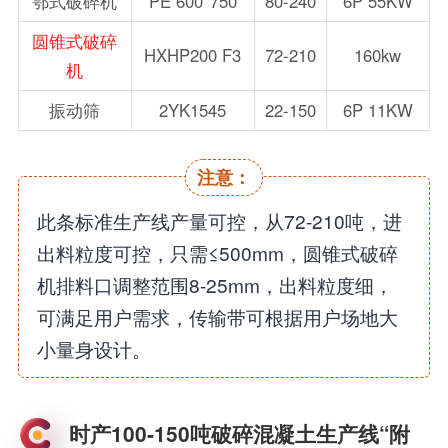
鄂式破碎机
PE 600*750
80-240
6P 55KW
圆锥式破碎
HXHP200 F3
72-210
160kw
机
振动筛
2YK1545
22-150
6P 11KW
注意：
此条标准生产线产量可控，从72-210吨，进
出料粒度可控，只需≤500mm，圆锥式破碎
机排料口调整范围8-25mm，出料粒度细，
可满足用户需求，传输带可根据用户场地大
小量身设计。
时产100-150吨破碎混凝土生产线“附