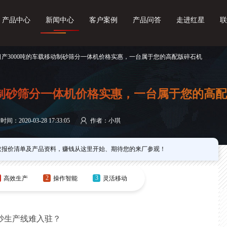
产品中心
新闻中心
客户案例
产品问答
走进红星
联
 日产3000吨的车载移动制砂筛分一体机价格实惠，一台属于您的高配版碎石机
动制砂筛分一体机价格实惠，一台属于您的高
间：2020-03-28 17:33:05
作者：小琪
取报价清单及产品资料，赚钱从这里开始、期待您的来厂参观！
2
3
高效生产
操作智能
灵活移动
砂生产线难入驻？