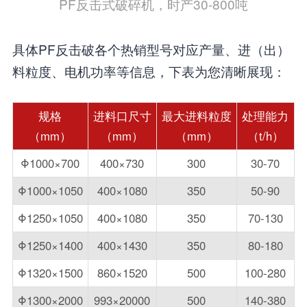
PF反击式破碎机，时产30-800吨
具体PF反击破各个热销型号对应产量、进（出）
料粒度、电机功率等信息，下表为您清晰展现：
规格
进料口尺寸
最大进料粒度
处理能力
（mm）
（mm）
（mm）
（t/h）
Φ1000×700
400×730
300
30-70
Φ1000×1050
400×1080
350
50-90
Φ1250×1050
400×1080
350
70-130
Φ1250×1400
400×1430
350
80-180
Φ1320×1500
860×1520
500
100-280
Φ1300×2000
993×20000
500
140-380