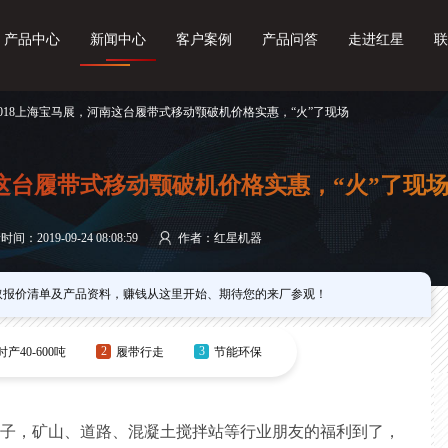
产品中心
新闻中心
客户案例
产品问答
走进红星
联
2018上海宝马展，河南这台履带式移动颚破机价格实惠，“火”了现场
南这台履带式移动颚破机价格实惠，“火”了现
间：2019-09-24 08:08:59
作者：红星机器
取报价清单及产品资料，赚钱从这里开始、期待您的来厂参观！
2
3
时产40-600吨
履带行走
节能环保
庆祝的日子，矿山、道路、混凝土搅拌站等行业朋友的福利到了，