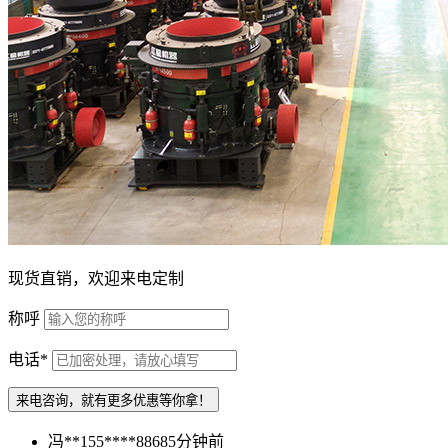
现货直销，欢迎来电定制
称呼
电话
*
来电咨询，就有更多
优惠
等你拿！
冯**
155****8868
5分钟前