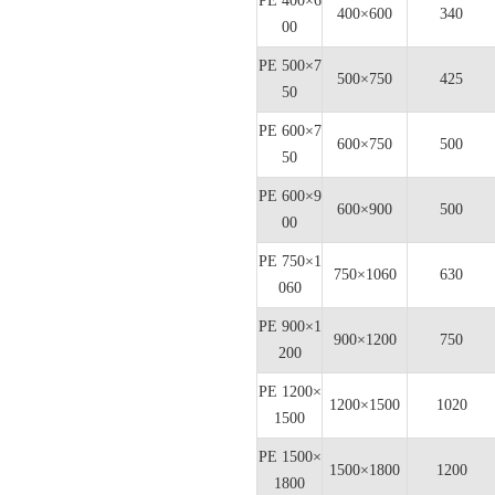
PE 400×6
400×600
340
00
PE 500×7
500×750
425
50
PE 600×7
600×750
500
50
PE 600×9
600×900
500
00
PE 750×1
750×1060
630
060
PE 900×1
900×1200
750
200
PE 1200×
1200×1500
1020
1500
PE 1500×
1500×1800
1200
1800