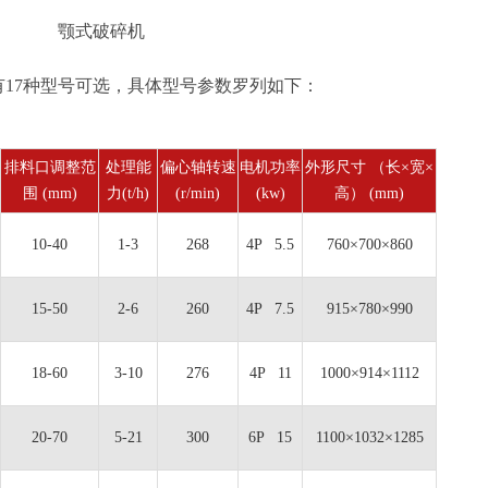
颚式破碎机
；有17种型号可选，具体型号参数罗列如下：
排料口调整范
处理能
偏心轴转速
电机功率
外形尺寸 （长×宽×
围 (mm)
力(t/h)
(r/min)
(kw)
高） (mm)
10-40
1-3
268
4P 5.5
760×700×860
15-50
2-6
260
4P 7.5
915×780×990
18-60
3-10
276
4P 11
1000×914×1112
20-70
5-21
300
6P 15
1100×1032×1285