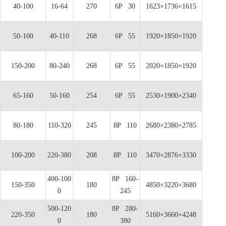
40-100
16-64
270
6P 30
1623×1736×1615
50-100
40-110
268
6P 55
1920×1850×1920
150-200
80-240
268
6P 55
2020×1850×1920
65-160
50-160
254
6P 55
2530×1900×2340
80-180
110-320
245
8P 110
2680×2380×2785
100-200
220-380
208
8P 110
3470×2876×3330
400-100
8P 160-
150-350
180
4850×3220×3680
0
245
500-120
8P 280-
220-350
180
5160×3660×4248
0
380