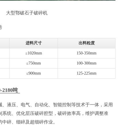
大型鄂破石子破碎机
号
进料尺寸
出料粒度
≤1020mm
150-350mm
≤750mm
100-300mm
≤900mm
125-225mm
2180吨
械、液压、电气、自动化、智能控制等技术于一体，采用
制系统、优化层压破碎腔型，破碎效率高，维护调整准
的中碎、细碎及超细碎作业。