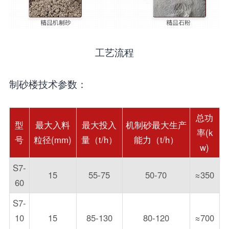
工艺流程
制砂楼技术参数：
总功
型
最大入料
最大投入
机制砂最大生产
率(k
号
粒径(mm)
量（t/h）
能力（t/h）
w)
S7-
15
55-75
50-70
≈350
60
S7-
10
15
85-130
80-120
≈700