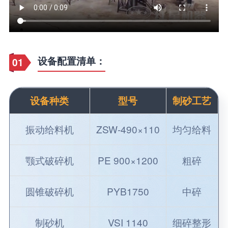
设备配置清单：
01
设备种类
型号
制砂工艺
振动给料机
ZSW-490×110
均匀给料
颚式破碎机
PE 900×1200
粗碎
圆锥破碎机
PYB1750
中碎
制砂机
VSI 1140
细碎整形