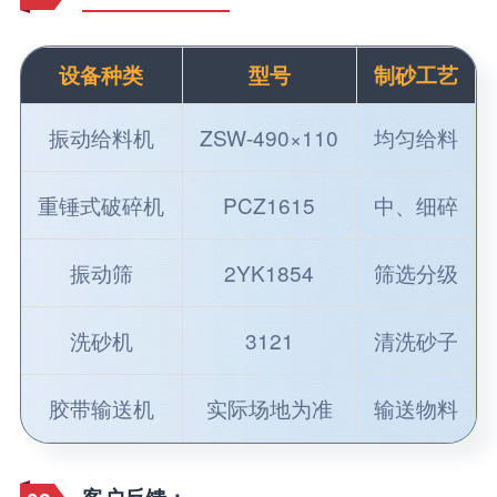
设备种类
型号
制砂工艺
振动给料机
ZSW-490×110
均匀给料
重锤式破碎机
PCZ1615
中、细碎
振动筛
2YK1854
筛选分级
洗砂机
3121
清洗砂子
胶带输送机
实际场地为准
输送物料