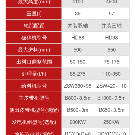
最大高度(mm)
4100
4900
重量(t)
39
57
轮胎配置
并装双轴
并装三轴
破碎机型号
HD86
HD98
最大进料(mm)
500
550
出料口调整范围
50-150
75-175
处理量(t/h)
85-275
110-350
给料机型号
ZSW380×95
ZSW420×110
主皮带机型号
B800×8.5m
B1000×9.5m
侧出皮带机型号(选配)
B500×3m
B650×3.5m
发电机组型号(选配)
200KW
250KW
除铁器型号(选配)
RCYD(C)-8
RCYD(C)-10