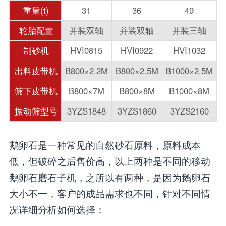
重量(t)
31
36
49
轮胎配置
并装双轴
并装双轴
并装三轴
制砂机
HVI0815
HVI0922
HVI1032
出料皮带机
B800×2.2M
B800×2.5M
B1000×2.5M
筛下皮带机
B800×7M
B800×8M
B1000×8M
振动筛型号
3YZS1848
3YZS1860
3YZS2160
鹅卵石是一种常见的自然砂石原料，原料成本
低，但破碎之后售价高，以上两种是不同的移动
鹅卵石磨石子机，之所以有两种，是因为鹅卵石
大小不一，客户的成品需求也不同，针对不同情
况详细分析如何选择：