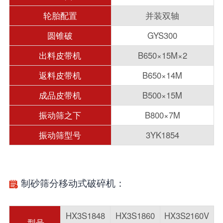
轮胎配置
并装双轴
圆锥破
GYS300
出料皮带机
B650×15M×2
返料皮带机
B650×14M
成品皮带机
B500×15M
振动筛之下
B800×7M
振动筛型号
3YK1854
制砂筛分移动式破碎机：
HX3S1848
HX3S1860
HX3S2160V
型号