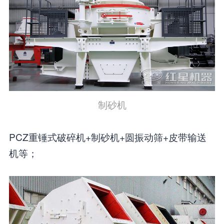
制砂机
PCZ重锤式破碎机+制砂机+圆振动筛+皮带输送
机等；