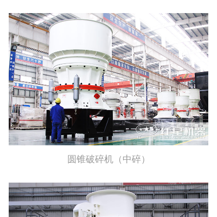
圆锥破碎机（中碎）