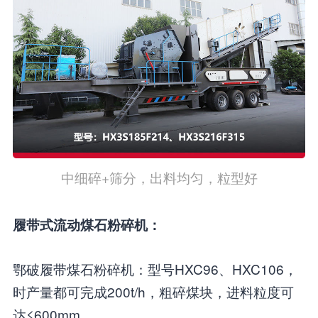
中细碎+筛分，出料均匀，粒型好
履带式流动煤石粉碎机：
鄂破履带煤石粉碎机：型号HXC96、HXC106，
时产量都可完成200t/h，粗碎煤块，进料粒度可
达≤600mm。