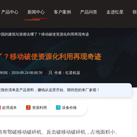
产品中心
新闻中心
客户案例
产品问答
走进红星
联
 中国的建筑垃圾都去哪了？移动破使资源化利用再现奇迹
了？移动破使资源化利用再现奇迹
间：2019-09-24 08:08:59
作者：红星机器
取报价清单及产品资料，赚钱从这里开始、期待您的来厂参观！
2
3
处理成本
资源利用
设备价格
括有鄂破移动破碎机、反击破移动破碎机，占地面积小、