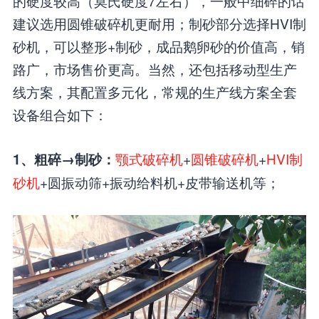
的硬度较高（莫氏硬度7左右），一般中细碎的话
建议选用圆锥破碎机更耐用；制砂部分选择HVI制
砂机，可以整形+制砂，成品鹅卵砂的价值高，销
路广，市场售价更高。当然，还包括移动型生产
线方案，其配置多元化，常规的生产线方案全套
设备组合如下：
颚式破碎机
+
圆锥破碎机
+
HVI制
1、粗碎→制砂：
砂机
+圆振动筛+振动给料机+皮带输送机等；