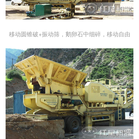
移动圆锥破+振动筛，鹅卵石中细碎，移动自由