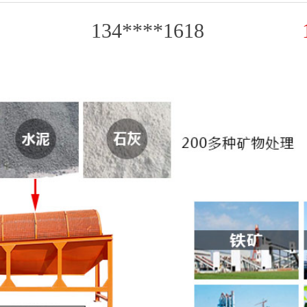
134****1618
188****4743
155****0899
187****9536
139****3637
135****3432