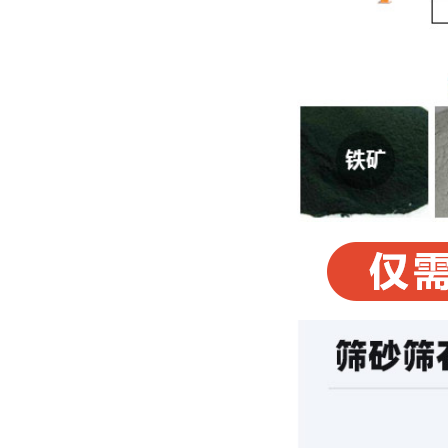
冯**
李**
张**
王**
刘**