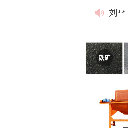
刘**
刘**
李**
麻**
孙**
聂**