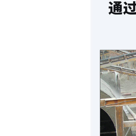
刘**
李**
麻**
孙**
聂**
冯**