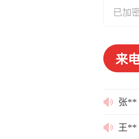
冯**
来
李**
张**
王**