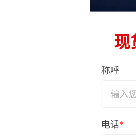
现
称呼
电话
*