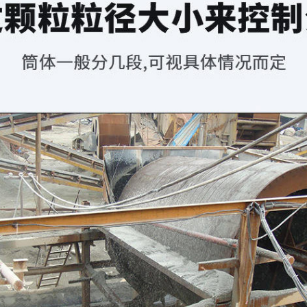
188****4743
155****0899
187****9536
139****3637
135****3432
155****8868