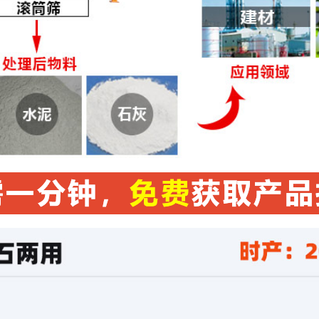
155****8868
159****4533
177****5859
158****6842
134****1618