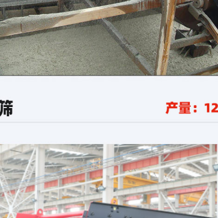
159****4533
177****5859
158****6842
134****1618
188****4743