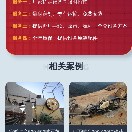
服务一：
厂家指定设备享限时折扣
服务二：
量身定制、专车运输、免费安装
服务三：
提供办厂手续、政策、流程，全套设备方案
服务四：
全年质保，提供设备原装配件
相关案例
安徽时产500-600吨石灰
山西时产300-400吨移动