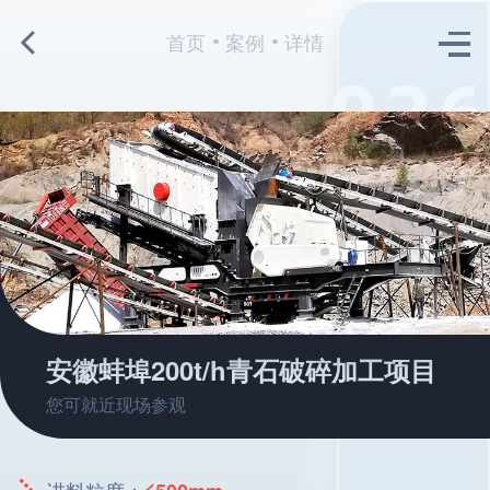
首页
案例
详情
安徽蚌埠200t/h青石破碎加工项目
您可就近现场参观
进料粒度：